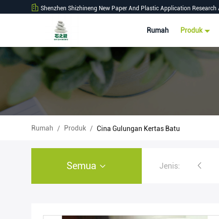
Shenzhen Shizhineng New Paper And Plastic Application Research 
Rumah
Produk
Rumah
Produk
/
/
Cina Gulungan Kertas Batu
Semua
Jenis:
Gulungan Kertas Batu