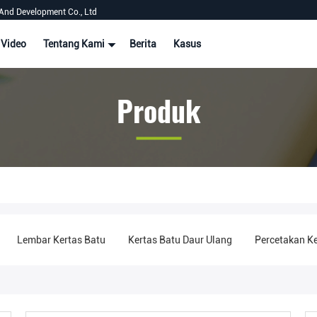
And Development Co., Ltd
Video
Tentang Kami
Berita
Kasus
Produk
Lembar Kertas Batu
Kertas Batu Daur Ulang
Percetakan Ke