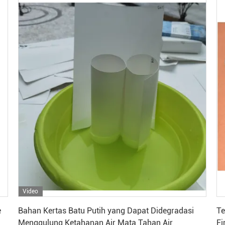
Video
Dapatkan Harga Terbaik
e
Bahan Kertas Batu Putih yang Dapat Didegradasi
Te
Menggulung Ketahanan Air Mata Tahan Air
Fi