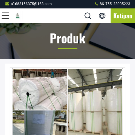
a1683156375@163.com
86-755-23095223
Kutipan
Produk