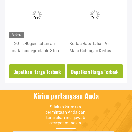
Video
120 - 240gsm tahan air
Kertas Batu Tahan Air
RB
mata biodegradable Stone
Mata Gulungan Kertas
40
Paper Roll Untuk Album
Batu Ramah Lingkungan
ba
Notebook
375 - 600gsm Untuk Kotak
ke
ik
Dapatkan Harga Terbaik
Dapatkan Harga Terbaik
D
Kirim pertanyaan Anda
Silakan kirimkan 
permintaan Anda dan 
kami akan menjawab 
secepat mungkin.