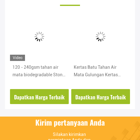
Video
120 - 240gsm tahan air
Kertas Batu Tahan Air
RB
mata biodegradable Stone
Mata Gulungan Kertas
40
Paper Roll Untuk Album
Batu Ramah Lingkungan
ba
Notebook
375 - 600gsm Untuk Kotak
ke
ik
Dapatkan Harga Terbaik
Dapatkan Harga Terbaik
D
Kirim pertanyaan Anda
Silakan kirimkan 
permintaan Anda dan 