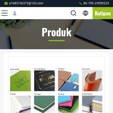
a1683156375@163.com
86-755-23095223
Kutipan
Produk