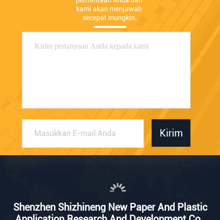
kami akan menjawab 
secepat mungkin.
Kirim
Shenzhen Shizhineng New Paper And Plastic
Application Research And Development Co.,