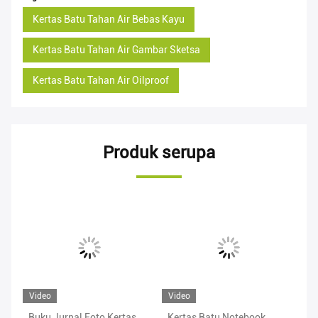
Kertas Batu Tahan Air Bebas Kayu
Kertas Batu Tahan Air Gambar Sketsa
Kertas Batu Tahan Air Oilproof
Produk serupa
Video
Video
Vi
u
Buku Jurnal Foto Kertas
Kertas Batu Notebook
Ke