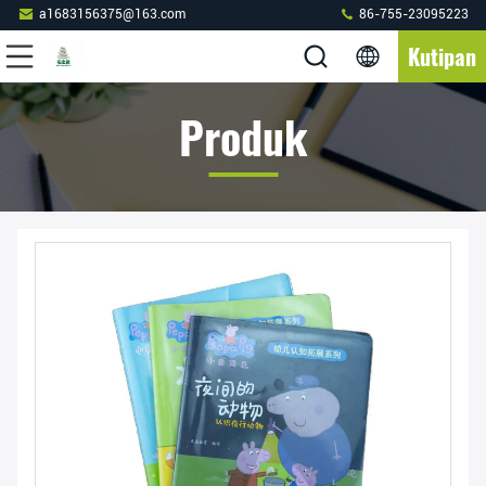
a1683156375@163.com
86-755-23095223
Kutipan
Produk