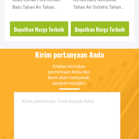
is
Batu Tahan Air Tahan
Tahan Air Sintetis Tahan
OD
Lipatan Tanpa Chip
Air Mata Tahan Minyak
Ra
ik
Dapatkan Harga Terbaik
Dapatkan Harga Terbaik
D
Kirim pertanyaan Anda
Silakan kirimkan 
permintaan Anda dan 
kami akan menjawab 
secepat mungkin.