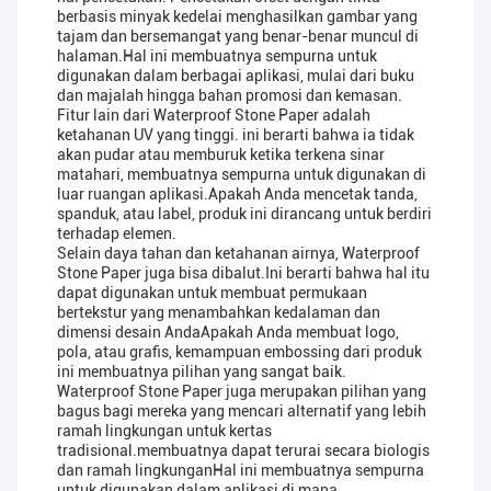
berbasis minyak kedelai menghasilkan gambar yang
tajam dan bersemangat yang benar-benar muncul di
halaman.Hal ini membuatnya sempurna untuk
digunakan dalam berbagai aplikasi, mulai dari buku
dan majalah hingga bahan promosi dan kemasan.
Fitur lain dari Waterproof Stone Paper adalah
ketahanan UV yang tinggi. ini berarti bahwa ia tidak
akan pudar atau memburuk ketika terkena sinar
matahari, membuatnya sempurna untuk digunakan di
luar ruangan aplikasi.Apakah Anda mencetak tanda,
spanduk, atau label, produk ini dirancang untuk berdiri
terhadap elemen.
Selain daya tahan dan ketahanan airnya, Waterproof
Stone Paper juga bisa dibalut.Ini berarti bahwa hal itu
dapat digunakan untuk membuat permukaan
bertekstur yang menambahkan kedalaman dan
dimensi desain AndaApakah Anda membuat logo,
pola, atau grafis, kemampuan embossing dari produk
ini membuatnya pilihan yang sangat baik.
Waterproof Stone Paper juga merupakan pilihan yang
bagus bagi mereka yang mencari alternatif yang lebih
ramah lingkungan untuk kertas
tradisional.membuatnya dapat terurai secara biologis
dan ramah lingkunganHal ini membuatnya sempurna
untuk digunakan dalam aplikasi di mana