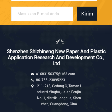
Kirim
Shenzhen Shizhineng New Paper And Plastic
Application Research And Development Co.,
Ltd
a1683156375@163.com
86-755-23095223
211-213, Gedung C, Taman I
ndustri Yingbo, Jalan Fenjin
No. 1, distrik Longhua, Shen
zhen, Guangdong, Cina