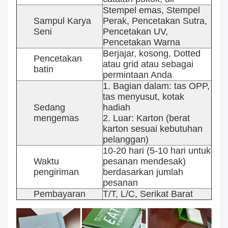
Stempel emas, Stempel
Sampul Karya
Perak, Pencetakan Sutra,
Seni
Pencetakan UV,
Pencetakan Warna
Berjajar, kosong, Dotted
Pencetakan
atau grid atau sebagai
batin
permintaan Anda
1. Bagian dalam: tas OPP,
tas menyusut, kotak
Sedang
hadiah
mengemas
2. Luar: Karton (berat
karton sesuai kebutuhan
pelanggan)
10-20 hari (5-10 hari untuk
Waktu
pesanan mendesak)
pengiriman
berdasarkan jumlah
pesanan
Pembayaran
T/T, L/C, Serikat Barat