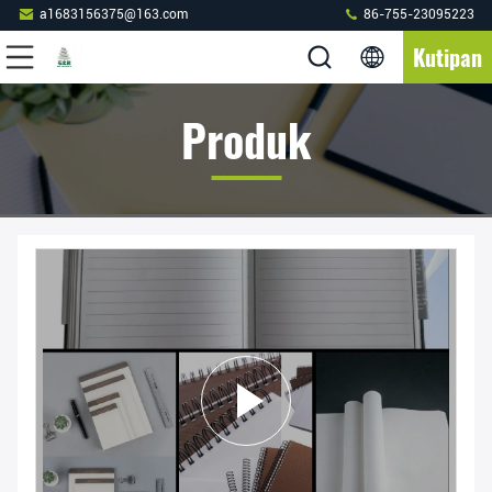
a1683156375@163.com
86-755-23095223
Kutipan
Produk