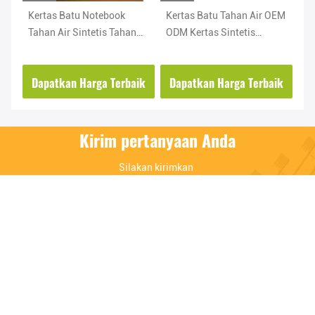
Kertas Batu Notebook
Kertas Batu Tahan Air OEM
OE
Tahan Air Sintetis Tahan
ODM Kertas Sintetis
Pa
Air Mata Tahan Minyak
Ramah Lingkungan
Pe
ik
Dapatkan Harga Terbaik
Dapatkan Harga Terbaik
D
Kirim pertanyaan Anda
Silakan kirimkan 
permintaan Anda dan 
kami akan menjawab 
secepat mungkin.