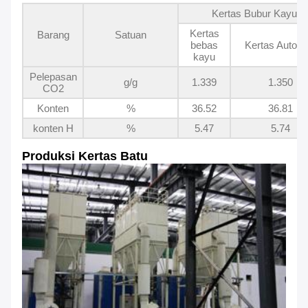
Kertas Bubur Kayu
Kertas
Barang
Satuan
bebas
Kertas Autoty
kayu
Pelepasan
g/g
1.339
1.350
CO2
Konten
%
36.52
36.81
konten H
%
5.47
5.74
Produksi Kertas Batu