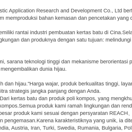
ic Application Research and Development Co., Ltd ber
am memproduksi bahan kemasan dan pencetakan yang dap
liki rantai industri pembuatan kertas batu di Cina.Sel
ngkungan dan produknya dengan satu tujuan: melindung
i, sarana teknologi tinggi dan mekanisme berorientasi
 mengembalikan dunia hijau.
sih dan hijau."Harga wajar, produk berkualitas tinggi, l
itra strategis jangka panjang dengan Anda.
i kertas batu dan produk poli kompos, yang mengkhusu
 kompos.Semua produk kami ramah lingkungan dan renda
an besar produk kami sesuai dengan persyaratan REAC
n pengemasan.Karena karakteristiknya yang unik, ia dite
andia, Austria, Iran, Turki, Swedia, Rumania, Bulgaria, P