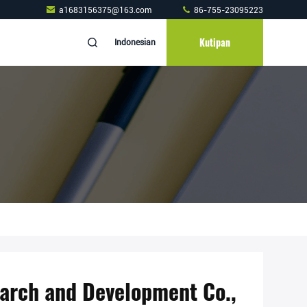
a1683156375@163.com
86-755-23095223
Kutipan
Indonesian
earch and Development Co.,