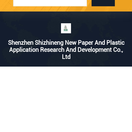
Shenzhen Shizhineng New Paper And Plastic
Application Research And Development Co.,
Ltd
a1683156375@163.com
86-755-23095223
211-213, Gedung C, Taman I
ndustri Yingbo, Jalan Fenjin
No. 1, distrik Longhua, Shen
zhen, Guangdong, Cina
Cina Kualitas Baik Gulungan Kertas Batu Pemasok. Hak cipta © 2026
Shenzhen Shizhineng New Paper and Plastic Application Research and