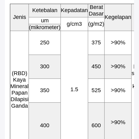
Berat
Ketebalan
Kepadatan
Dasar
Jenis
Kegelapan
A
um
g/cm3
(g/m2)
(mikrometer)
K
k
250
375
>90%
300
450
>90%
ka
(RBD)
se
Kaya
b
Mineral
ke
1.5
350
525
>90%
Papan
Dilapisi
Ganda
h
l
>90%
400
600
D
a