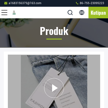
a1683156375@163.com
86-755-23095223
Kutipan
Produk