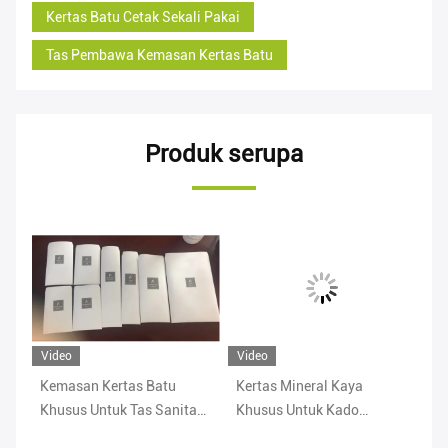
Kertas Batu Cetak Sekali Pakai
Tas Pembawa Kemasan Kertas Batu
Produk serupa
Video
Video
Vi
u
Kemasan Kertas Batu
Kertas Mineral Kaya
Ke
Khusus Untuk Tas Sanitasi
Khusus Untuk Kado
Ta
Hotel Sekali Pakai
Kemasan Bonquet Dan
Ba