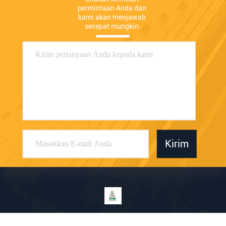
permintaan Anda dan 
kami akan menjawab 
secepat mungkin.
Kirim
Shenzhen Shizhineng New Paper And Plastic