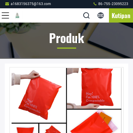
a1683156375@163.com
86-755-23095223
Kutipan
Produk