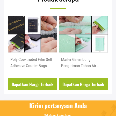
Poly Coextruded Film Self
Mailer Gelembung
Ke
an
Adhesive Courier Bags
Pengiriman Tahan Air
Pe
Untuk Ekspres Dan
Tahan Air Mata Amplop
Te
Pengiriman
Empuk
ik
Dapatkan Harga Terbaik
Dapatkan Harga Terbaik
D
Kirim pertanyaan Anda
Silakan kirimkan 